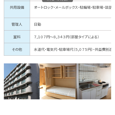
共用設備
オートロック・メールボックス・駐輪場・駐車場・談話
管理人
日勤
室料
７,１０７
円～８
,３４３
円（部屋タイプによる）
その他
水道代・電気代・駐車場代（５,０７５円）・共益費別途