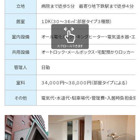
立地
病院まで徒歩５分 最寄り地下鉄駅まで徒歩４分
居室
１
DK
（３０～３６㎡：部屋タイプ３種類）
室内設備
オール電化（
IH
クッキングヒーター・電気温水器・エアコ
スクロールできます
共用設備
オートロック・メールボックス・宅配預かりロッカー・
管理人
日勤
室料
３４
,０
００円～３８
,０
００円（部屋タイプによる）
その他
電気代・水道代・駐車場代・管理費・入居時負担金別