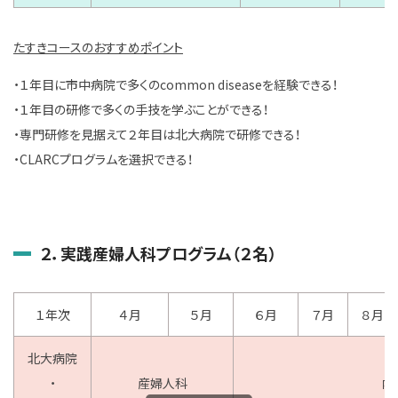
たすき
コースのおすすめポイント
・１年目に市中病院で多くの
common disease
を経験できる！
・１年目の研修で多くの手技を学ぶことができる！
・専門研修を見据えて２年目は北大病院で研修できる！
・CLARCプログラムを選択できる！
２．実践産婦人科プログラム（２名）
１年次
４月
５月
６月
７月
８月
北大病院
・
産婦人科
内