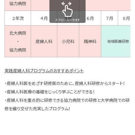
協力病院
２年次
４月
５月
６月
７月
８月
スクロールできます
北大病院
・
産婦人科
小児科
精神科
地域医療研修
協力病院
実践産婦人科プログラムのおすすめポイント
・産婦人科医をめざす研修医のために、産婦人科研修からスタート！
・産婦人科医療の基礎をじっくり学ぶことができる！
・産婦人科を重点的に研修できる協力病院での研修と大学病院での研
修を織り交ぜた充実したプログラム！