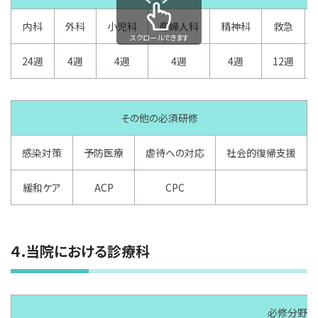
内科
外科
小児科
産婦人科
精神科
救急
スクロールできます
24週
4週
4週
4週
4週
12週
その他の必須研修
感染対策
予防医療
虐待への対応
社会的復帰支援
緩和ケア
ACP
CPC
４.当院における診療科
必修分野