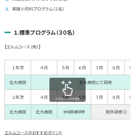
実践小児科プログラム（２名）
１.標準プログラム（３０名）
【エルムコース（例）】
１年次
４月
５月
６月
７月
８月
９
北大病院
北大病院にて研修
２年次
４月
５月
６月
７月
８月
９
スクロールできます
北大病院
北大病院
院外研修②
地域医療研修
エルム
コースのおすすめポイント