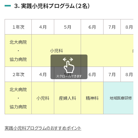
３．実践小児科プログラム（２名）
１年次
４月
５月
６月
７月
８月
北大病院
・
小児科
内
協力病院
２年次
４月
５月
６月
７月
８月
スクロールできます
北大病院
・
小児科
産婦人科
精神科
地域医療研修
協力病院
実践小児科プログラムのおすすめポイント