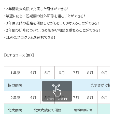
・２年間北大病院で充実した研修ができる！
・希望に応じて短期間の院外研修を組むことができる！
・３年目以降の進路を研修しながらじっくり考えることができる！
・２年間の研修について、きめ細かい相談を重ねることができる！
・CLARCプログラムを選択できる！
【たすきコース（例）】
１年次
４月
５月
６月
７月
８月
９月
協力病院
たすきがけ協
２年次
４月
５月
６月
７月
８月
９月
スクロールできます
北大病院
北大病院にて研修
地域医療研修