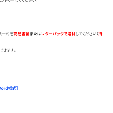
ントリーしてください。
類一式を
簡易書留
または
レターパックで
送付
してください（
持
できます。
rd様式】