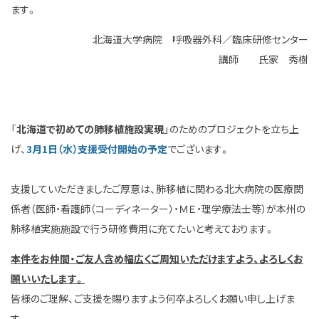
ます。
北海道大学病院 呼吸器外科／臨床研修センター
講師 氏家 秀樹
「
北海道で初めての肺移植施設実現
」のためのプロジェクトを立ち上
げ、
3月1日（水）支援受付開始の予定
でございます。
支援していただきましたご厚意は、肺移植に関わる北大病院の医療関
係者（医師・看護師（コーディネーター）・ＭＥ・理学療法士等）が本州の
肺移植実施施設で行う研修費用に充てたいと考えております。
本件をお仲間・ご友人含め幅広くご周知いただけますよう、よろしくお
願いいたします。
皆様のご理解、ご支援を賜りますよう何卒よろしくお願い申し上げま
す。