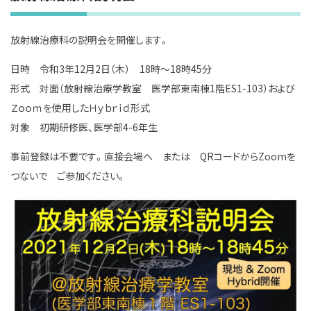
放射線治療科の説明会を開催します。
日時 令和
3
年
12
月2日（木） 18時～
18
時
45
分
形式 対面（放射線治療学教室 医学部東南棟
1
階
ES1-103
）および
Ｚｏｏｍを使用したＨｙｂｒｉｄ形式
対象 初期研修医、医学部
4-6
年生
事前登録は不要です。直接会場へ または QRコードからZoomを
つないで ご参加ください。