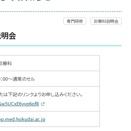
専門研修
診療科説明会
説明会
診療科
18：00～通常のセル
たは下記のリンクよりお申し込みください。
qGw5UCxE6yvp6qf8
op.med.hokudai.ac.jp