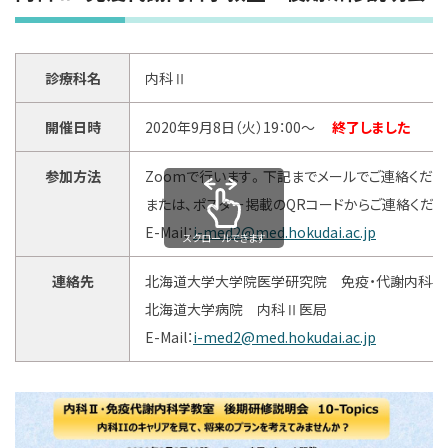
診療科名
内科Ⅱ
開催日時
2020年9月8日（火）19：00～
終了しました
参加方法
Zoomで行います。下記までメールでご連絡くださ
または、ポスター掲載のQRコードからご連絡くださ
E-Mail：
i-med2@
med.hokudai.ac.jp
スクロールできます
連絡先
北海道大学大学院医学研究院 免疫・代謝内科学
北海道大学病院 内科Ⅱ医局
E-Mail：
i-med2@
med.hokudai.ac.jp